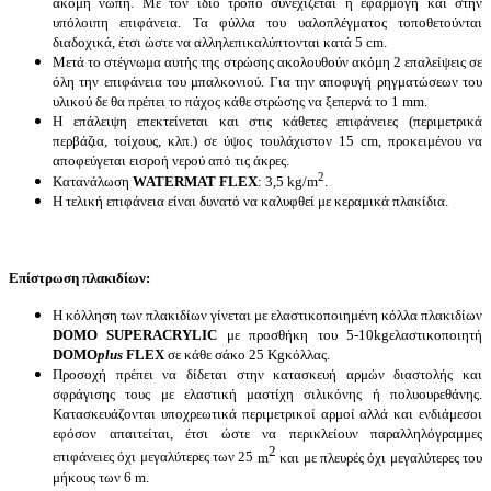
ακόμη νωπή. Με τον ίδιο τρόπο συνεχίζεται η εφαρμογή και στην
υπόλοιπη επιφάνεια. Τα φύλλα του υαλοπλέγματος τοποθετούνται
διαδοχικά, έτσι ώστε να αλληλεπικαλύπτονται κατά 5 cm.
Μετά το στέγνωμα αυτής της στρώσης ακολουθούν ακόμη 2 επαλείψεις σε
όλη την επιφάνεια του μπαλκονιού. Για την αποφυγή ρηγματώσεων του
υλικού δε θα πρέπει το πάχος κάθε στρώσης να ξεπερνά το 1 mm.
Η επάλειψη επεκτείνεται και στις κάθετες επιφάνειες (περιμετρικά
περβάζια, τοίχους, κλπ.) σε ύψος τουλάχιστον 15 cm, προκειμένου να
αποφεύγεται εισροή νερού από τις άκρες.
2
Κατανάλωση
WATERMAT FLEX
: 3,5 kg/m
.
Η τελική επιφάνεια είναι δυνατό να καλυφθεί με κεραμικά πλακίδια.
Επίστρωση πλακιδίων:
Η κόλληση των πλακιδίων γίνεται με ελαστικοποιημένη κόλλα πλακιδίων
DOMO SUPER
ACRYLIC
με προσθήκη του 5-10
kg
ελαστικοποιητή
DOMO
plus
FLEX
σε κάθε σάκο 25
Kg
κόλλας.
Προσοχή πρέπει να δίδεται στην κατασκευή αρμών διαστολής και
σφράγισης τους με ελαστική μαστίχη σιλικόνης ή πολυουρεθάνης.
Κατασκευάζονται υποχρεωτικά περιμετρικοί αρμοί αλλά και ενδιάμεσοι
εφόσον απαιτείται, έτσι ώστε να περικλείουν παραλληλόγραμμες
2
επιφάνειες όχι μεγαλύτερες των 25
m
και με πλευρές όχι μεγαλύτερες του
μήκους των 6
m
.