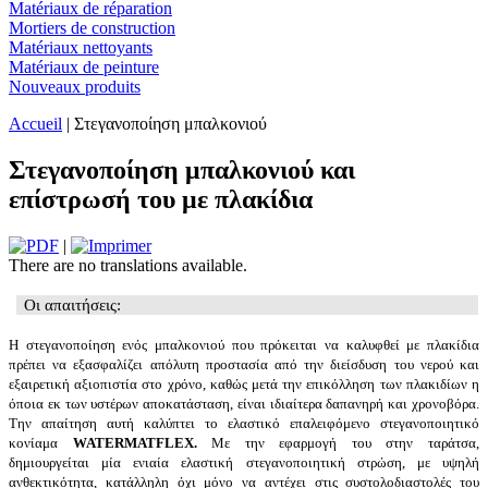
Matériaux de réparation
Mortiers de construction
Matériaux nettoyants
Matériaux de peinture
Nouveaux produits
Accueil
| Στεγανοποίηση μπαλκονιού
Στεγανοποίηση μπαλκονιού και
επίστρωσή του με πλακίδια
|
There are no translations available.
Οι απαιτήσεις:
Η στεγανοποίηση ενός μπαλκονιού που πρόκειται να καλυφθεί με πλακίδια
πρέπει να εξασφαλίζει απόλυτη προστασία από την διείσδυση του νερού και
εξαιρετική αξιοπιστία στο χρόνο, καθώς μετά την επικόλληση των πλακιδίων η
όποια εκ των υστέρων αποκατάσταση, είναι ιδιαίτερα δαπανηρή και χρονοβόρα.
Την απαίτηση αυτή καλύπτει το ελαστικό επαλειφόμενο στεγανοποιητικό
κονίαμα
WATERMAT
FLEX
.
Με την εφαρμογή του στην ταράτσα,
δημιουργείται μία ενιαία ελαστική στεγανοποιητική στρώση, με υψηλή
ανθεκτικότητα, κατάλληλη όχι μόνο να αντέχει στις συστολοδιαστολές του