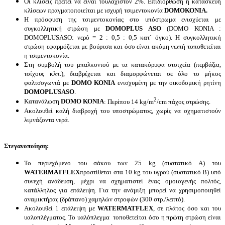
Οι κλίσεις πρέπει να είναι τουλάχιστον 2%. Επιδιόρθωση ή κατασκευή
κλίσεων πραγματοποιείται με ισχυρή τσιμεντοκονία
DOMO
ΚΟΝΙΑ.
Η πρόσφυση της τσιμεντοκονίας στο υπόστρωμα ενισχύεται με
συγκολλητική στρώση με
DOMOPLUS
ASO
(
DOMO
ΚΟΝΙΑ :
DOMOPLUS
ASO
: νερό = 2 : 0,5 : 0,5 κατ` όγκο). Η συγκολλητική
στρώση εφαρμόζεται με βούρτσα και όσο είναι ακόμη νωπή τοποθετείται
η τσιμεντοκονία.
Στη συμβολή του μπαλκονιού με τα κατακόρυφα στοιχεία (περβάζια,
τοίχους κλπ.), διαβρέχεται και διαμορφώνεται σε όλο το μήκος
φαλτσογωνιά με
DOMO
ΚΟΝΙΑ
ενισχυμένη με την οικοδομική ρητίνη
DOMOPLUS
ASO
.
2
Κατανάλωση
DOMO
ΚΟΝΙΑ
: Περίπου 14 kg/m
/cm πάχος στρώσης.
Ακολουθεί καλή διαβροχή του υποστρώματος, χωρίς να σχηματιστούν
λιμνάζοντα νερά.
Στεγανοποίηση:
Το περιεχόμενο του σάκου των 25 kg (συστατικό Α) του
WATERMAT
FLEX
προστίθεται στα 10 kg του υγρού (συστατικό Β) υπό
συνεχή ανάδευση, μέχρι να σχηματιστεί ένας ομοιογενής πολτός,
κατάλληλος για επάλειψη. Για την ανάμιξη μπορεί να χρησιμοποιηθεί
αναμικτήρας (δράπανο) χαμηλών στροφών (300 στρ./λεπτό).
Ακολουθεί 1 επάλειψη με
WATERMAT
FLEX
, σε πλάτος όσο και του
υαλοπλέγματος. Το υαλόπλεγμα τοποθετείται όσο η πρώτη στρώση είναι