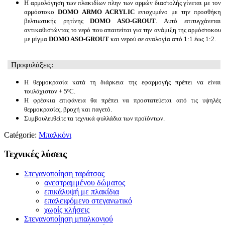
Η αρμολόγηση των πλακιδίων πλην των αρμών διαστολής γίνεται με τον
αρμόστοκο
DOMO ARMO ACRYLIC
ενισχυμένο με την προσθήκη
βελτιωτικής ρητίνης
DOMO
ASO-
GROUT
. Αυτό επιτυγχάνεται
αντικαθιστώντας το νερό που απαιτείται για την ανάμιξη της αρμόστοκου
με μίγμα
DOMO
ASO-
GROUT
και νερού σε αναλογία από 1:1 έως 1:2.
Προφυλάξεις:
Η θερμοκρασία κατά τη διάρκεια της εφαρμογής πρέπει να είναι
τουλάχιστον + 5ºC.
Η φρέσκια επιφάνεια θα πρέπει να προστατεύεται από τις υψηλές
θερμοκρασίες, βροχή και παγετό.
Συμβουλευθείτε τα τεχνικά φυλλάδια των προϊόντων.
Catégorie:
Μπαλκόνι
Τεχνικές λύσεις
Στεγανοποίηση ταράτσας
ανεστραμμένου δώματος
επικάλυψή με πλακίδια
επαλειφόμενο στεγανωτικό
χωρίς κλήσεις
Στεγανοποίηση μπαλκονιού