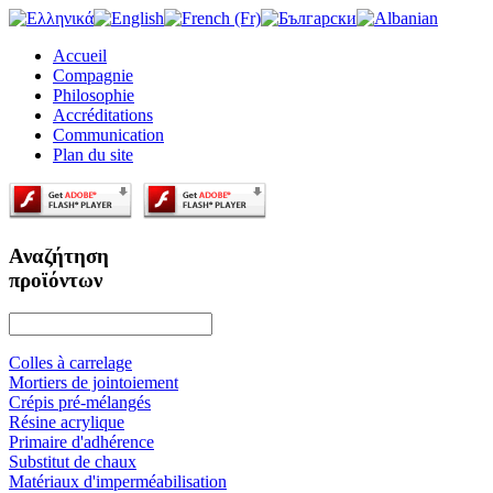
Accueil
Compagnie
Philosophie
Accréditations
Communication
Plan du site
Αναζήτηση
προϊόντων
Colles à carrelage
Mortiers de jointoiement
Crépis pré-mélangés
Résine acrylique
Primaire d'adhérence
Substitut de chaux
Matériaux d'imperméabilisation