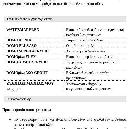
μπαλκονιού αλλά και να επιδέχεται απευθείας κόλληση πλακιδίων.
Τα υλικά που χρειάζονται:
WATERMAT FLEX
Ελαστικό, επαλειφόμενο στεγανωτικό
κονίαμα 2 συστατικών
DOMO ΚΟΝΙΑ
Τσιμεντοκονία δαπέδων
DOMO PLUS
ASO
Οικοδομική ρητίνη
DOMO SUPER
ACRYLIC
Ακρυλική κόλλα πλακιδίων
DOMO
plus
FLEX
Ελαστικοποιητής κονιαμάτων
DOMO ARMO ACRYLIC
Έγχρωμος ακρυλικός αρμόστοκος
πλακιδίων
DOMO
plus
ASO-
GROUT
Βελτιωτική ακρυλική ρητίνη
αρμόστοκων
ΥΑΛΟΠΛΕΓΜΑ
ΟΠΛΙΣΜΟΥ
Υαλόπλεγμα ενίσχυσης
2
στεγανοποιητικών στρώσεων
145
g/m
Η κατασκευή:
Προετοιμασία υποστρώματος:
Το υπόστρωμα πρέπει να είναι απαλλαγμένο από υπολείμματα λαδιού,
σκόνες, σαθρά υλικά κλπ.