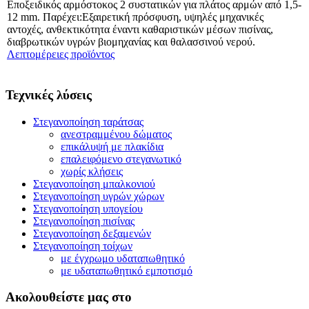
Εποξειδικός αρμόστοκος 2 συστατικών για πλάτος αρμών από 1,5-
12 mm. Παρέχει:Εξαιρετική πρόσφυση, υψηλές μηχανικές
αντοχές, ανθεκτικότητα έναντι καθαριστικών μέσων πισίνας,
διαβρωτικών υγρών βιομηχανίας και θαλασσινού νερού.
Λεπτομέρειες προϊόντος
Τεχνικές λύσεις
Στεγανοποίηση ταράτσας
ανεστραμμένου δώματος
επικάλυψή με πλακίδια
επαλειφόμενο στεγανωτικό
χωρίς κλήσεις
Στεγανοποίηση μπαλκονιού
Στεγανοποίηση υγρών χώρων
Στεγανοποίηση υπογείου
Στεγανοποίηση πισίνας
Στεγανοποίηση δεξαμενών
Στεγανοποίηση τοίχων
με έγχρωμο υδαταπωθητικό
με υδαταπωθητικό εμποτισμό
Ακολουθείστε μας στο