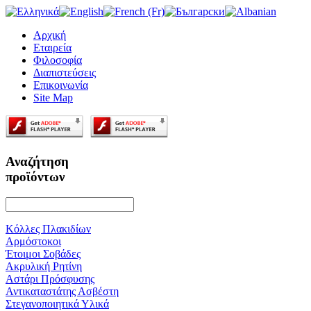
Αρχική
Εταιρεία
Φιλοσοφία
Διαπιστεύσεις
Επικοινωνία
Site Map
Αναζήτηση
προϊόντων
Κόλλες Πλακιδίων
Αρμόστοκοι
Έτοιμοι Σοβάδες
Ακρυλική Ρητίνη
Αστάρι Πρόσφυσης
Αντικαταστάτης Ασβέστη
Στεγανοποιητικά Υλικά