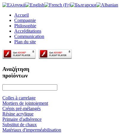
Accueil
Compagnie
Philosophie
Accréditations
Communication
Plan du site
Αναζήτηση
προϊόντων
Colles à carrelage
Mortiers de jointoiement
Crépis pré-mélangés
Résine acrylique
Primaire d'adhérence
Substitut de chaux
Matériaux d'imperméabilisation