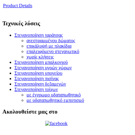
Product Details
Τεχνικές λύσεις
Στεγανοποίηση ταράτσας
ανεστραμμένου δώματος
επικάλυψή με πλακίδια
επαλειφόμενο στεγανωτικό
χωρίς κλήσεις
Στεγανοποίηση μπαλκονιού
Στεγανοποίηση υγρών χώρων
Στεγανοποίηση υπογείου
Στεγανοποίηση πισίνας
Στεγανοποίηση δεξαμενών
Στεγανοποίηση τοίχων
με έγχρωμο υδαταπωθητικό
με υδαταπωθητικό εμποτισμό
Ακολουθείστε μας στο