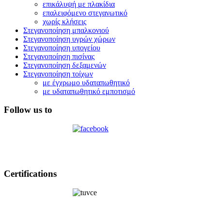
επικάλυψή με πλακίδια
επαλειφόμενο στεγανωτικό
χωρίς κλήσεις
Στεγανοποίηση μπαλκονιού
Στεγανοποίηση υγρών χώρων
Στεγανοποίηση υπογείου
Στεγανοποίηση πισίνας
Στεγανοποίηση δεξαμενών
Στεγανοποίηση τοίχων
με έγχρωμο υδαταπωθητικό
με υδαταπωθητικό εμποτισμό
Follow us to
Certifications