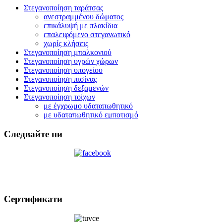
Στεγανοποίηση ταράτσας
ανεστραμμένου δώματος
επικάλυψή με πλακίδια
επαλειφόμενο στεγανωτικό
χωρίς κλήσεις
Στεγανοποίηση μπαλκονιού
Στεγανοποίηση υγρών χώρων
Στεγανοποίηση υπογείου
Στεγανοποίηση πισίνας
Στεγανοποίηση δεξαμενών
Στεγανοποίηση τοίχων
με έγχρωμο υδαταπωθητικό
με υδαταπωθητικό εμποτισμό
Следвайте ни
Сертификати