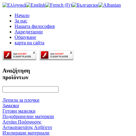
Начало
За нас
Нашата философия
Акредитации
Oбщуване
карта на сайта
Αναζήτηση
προϊόντων
Лепила за плочки
Замазки
Готови мазилки
Подобринелни матеряли
Αστάρι Πρόσφυσης
Αντικαταστάτης Ασβέστη
Изолиращи материали