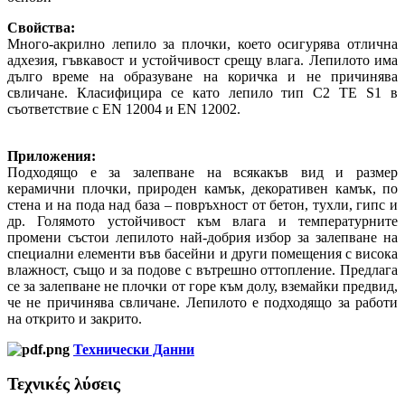
Свойства:
Много-акрилно лепило за плочки, което осигурява отлична
адхезия, гъвкавост и устойчивост срещу влага. Лепилото има
дълго време на образуване на коричка и не причинява
свличане. Класифицира се като лепило тип C2 TE S1 в
съответствие с EN 12004 и ЕΝ 12002.
Приложения:
Подходящо е за залепване на всякакъв вид и размер
керамични плочки, природен камък, декоративен камък, по
стена и на пода над база – повръхност от бетон, тухли, гипс и
др. Голямото устойчивост към влага и температурните
промени състои лепилото най-добрия избор за залепване на
специални елементи във басейни и други помещения с висока
влажност, също и за подове с вътрешно оттопление. Предлага
се за залепване не плочки от горе към долу, вземайки предвид,
че не причинява свличане. Лепилото е подходящо за работи
на открито и закрито.
Технически Данни
Τεχνικές λύσεις