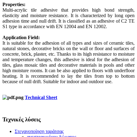
Properties:
Multi-acrylic tile adhesive that provides high bond strength,
elasticity and moisture resistance. It is characterized by long open
adhesion time and null drift. It is classified as an adhesive of C2 TE
S1 type in accordance with EN 12004 and EN 12002.
Application Field:
It is suitable for the adhesion of all types and sizes of ceramic tiles,
natural stones, decorative bricks on the wall or floor and surfaces of
concrete, brick, plaster, etc. Thanks to its high resistance to moisture
and temperature changes, this adhesive is ideal for the adhesion of
tiles, glass mosaic tiles and decorative materials in pools and other
high moisture rooms. It can be also applied to floors with underfloor
heating. It is recommended to lay the tiles from top to bottom
because of null drift. Suitable for indoor and outdoor use.
Technical Sheet
Τεχνικές λύσεις
Στεγανοποίηση ταράτσας
ανεστραμμένου δώματος