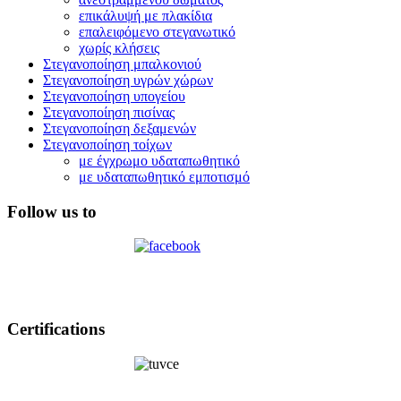
επικάλυψή με πλακίδια
επαλειφόμενο στεγανωτικό
χωρίς κλήσεις
Στεγανοποίηση μπαλκονιού
Στεγανοποίηση υγρών χώρων
Στεγανοποίηση υπογείου
Στεγανοποίηση πισίνας
Στεγανοποίηση δεξαμενών
Στεγανοποίηση τοίχων
με έγχρωμο υδαταπωθητικό
με υδαταπωθητικό εμποτισμό
Follow us to
Certifications