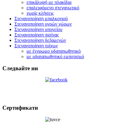
επικάλυψή με πλακίδια
επαλειφόμενο στεγανωτικό
χωρίς κλήσεις
Στεγανοποίηση μπαλκονιού
Στεγανοποίηση υγρών χώρων
Στεγανοποίηση υπογείου
Στεγανοποίηση πισίνας
Στεγανοποίηση δεξαμενών
Στεγανοποίηση τοίχων
με έγχρωμο υδαταπωθητικό
με υδαταπωθητικό εμποτισμό
Следвайте ни
Сертификати