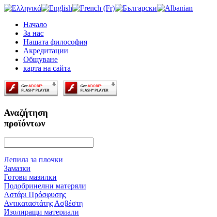
Начало
За нас
Нашата философия
Акредитации
Oбщуване
карта на сайта
Αναζήτηση
προϊόντων
Лепила за плочки
Замазки
Готови мазилки
Подобринелни матеряли
Αστάρι Πρόσφυσης
Αντικαταστάτης Ασβέστη
Изолиращи материали