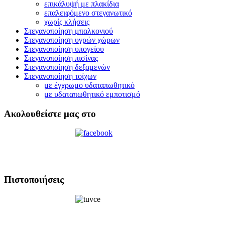
επικάλυψή με πλακίδια
επαλειφόμενο στεγανωτικό
χωρίς κλήσεις
Στεγανοποίηση μπαλκονιού
Στεγανοποίηση υγρών χώρων
Στεγανοποίηση υπογείου
Στεγανοποίηση πισίνας
Στεγανοποίηση δεξαμενών
Στεγανοποίηση τοίχων
με έγχρωμο υδαταπωθητικό
με υδαταπωθητικό εμποτισμό
Ακολουθείστε μας στο
Πιστοποιήσεις