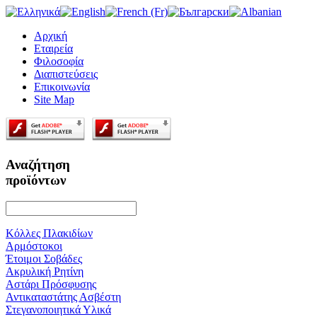
Αρχική
Εταιρεία
Φιλοσοφία
Διαπιστεύσεις
Επικοινωνία
Site Map
Αναζήτηση
προϊόντων
Κόλλες Πλακιδίων
Αρμόστοκοι
Έτοιμοι Σοβάδες
Ακρυλική Ρητίνη
Αστάρι Πρόσφυσης
Αντικαταστάτης Ασβέστη
Στεγανοποιητικά Υλικά