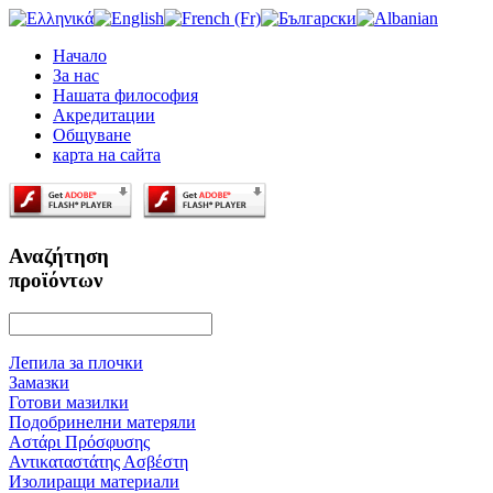
Начало
За нас
Нашата философия
Акредитации
Oбщуване
карта на сайта
Αναζήτηση
προϊόντων
Лепила за плочки
Замазки
Готови мазилки
Подобринелни матеряли
Αστάρι Πρόσφυσης
Αντικαταστάτης Ασβέστη
Изолиращи материали