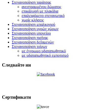
Στεγανοποίηση ταράτσας
ανεστραμμένου δώματος
επικάλυψή με πλακίδια
επαλειφόμενο στεγανωτικό
χωρίς κλήσεις
Στεγανοποίηση μπαλκονιού
Στεγανοποίηση υγρών χώρων
Στεγανοποίηση υπογείου
Στεγανοποίηση πισίνας
Στεγανοποίηση δεξαμενών
Στεγανοποίηση τοίχων
με έγχρωμο υδαταπωθητικό
με υδαταπωθητικό εμποτισμό
Следвайте ни
Сертификати