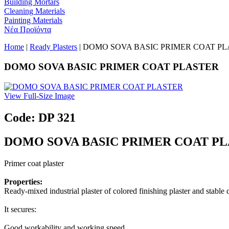
Building Mortars
Cleaning Materials
Painting Materials
Νέα Προϊόντα
Home
|
Ready Plasters
| DOMO SOVA BASIC PRIMER COAT P
DOMO SOVA BASIC PRIMER COAT PLASTER
View Full-Size Image
Code: DP 321
DOMO SOVA BASIC PRIMER COAT P
Primer coat plaster
Properties:
Ready-mixed industrial plaster of colored finishing plaster and stable q
It secures:
Good workability and working speed