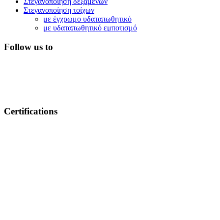
Στεγανοποίηση δεξαμενών
Στεγανοποίηση τοίχων
με έγχρωμο υδαταπωθητικό
με υδαταπωθητικό εμποτισμό
Follow us to
Certifications