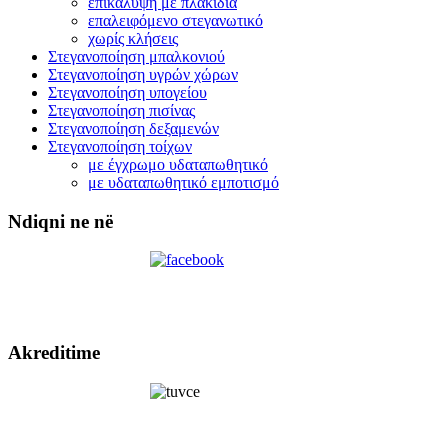
επικάλυψή με πλακίδια
επαλειφόμενο στεγανωτικό
χωρίς κλήσεις
Στεγανοποίηση μπαλκονιού
Στεγανοποίηση υγρών χώρων
Στεγανοποίηση υπογείου
Στεγανοποίηση πισίνας
Στεγανοποίηση δεξαμενών
Στεγανοποίηση τοίχων
με έγχρωμο υδαταπωθητικό
με υδαταπωθητικό εμποτισμό
Ndiqni ne në
Akreditime