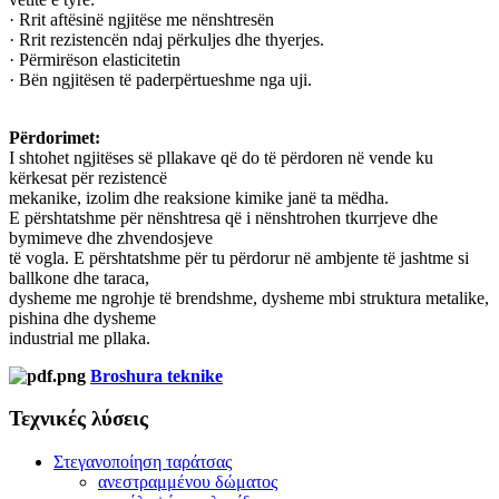
· Rrit aftёsinё ngjitёse me nёnshtresёn
· Rrit rezistencёn ndaj pёrkuljes dhe thyerjes.
· Pёrmirёson elasticitetin
· Bёn ngjitёsen tё paderpёrtueshme nga uji.
Pёrdorimet:
I shtohet ngjitёses sё pllakave qё do tё pёrdoren nё vende ku
kёrkesat pёr rezistencё
mekanike, izolim dhe reaksione kimike janё ta mёdha.
E pёrshtatshme pёr nёnshtresa qё i nёnshtrohen tkurrjeve dhe
bymimeve dhe zhvendosjeve
tё vogla. E pёrshtatshme pёr tu pёrdorur nё ambjente tё jashtme si
ballkone dhe taraca,
dysheme me ngrohje tё brendshme, dysheme mbi struktura metalike,
pishina dhe dysheme
industrial me pllaka.
Broshura teknike
Τεχνικές λύσεις
Στεγανοποίηση ταράτσας
ανεστραμμένου δώματος