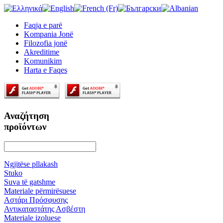
Faqja e parё
Kompania Jonё
Filozofia jonё
Akreditime
Κomunikim
Harta e Faqes
Αναζήτηση
προϊόντων
Ngjitёse pllakash
Stuko
Suva tё gatshme
Materiale pёrmirёsuese
Αστάρι Πρόσφυσης
Αντικαταστάτης Ασβέστη
Materiale izoluese