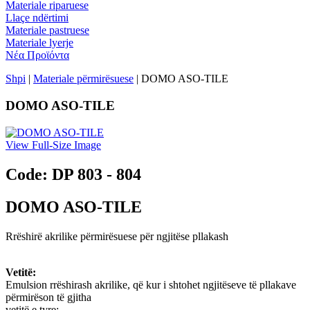
Materiale riparuese
Llaçe ndёrtimi
Materiale pastruese
Materiale lyerje
Νέα Προϊόντα
Shpi
|
Materiale pёrmirёsuese
| DOMO ASO-TILE
DOMO ASO-TILE
View Full-Size Image
Code: DP 803 - 804
DOMO ASO-TILE
Rrёshirё akrilike pёrmirёsuese pёr ngjitёse pllakash
Vetitё:
Emulsion rrёshirash akrilike, qё kur i shtohet ngjitёseve tё pllakave
pёrmirёson tё gjitha
vetitё e tyre: