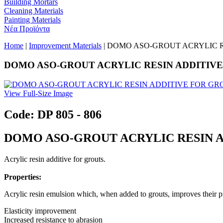
Building Mortars
Cleaning Materials
Painting Materials
Νέα Προϊόντα
Home
|
Improvement Materials
| DOMO ASO-GROUT ACRYLIC 
DOMO ASO-GROUT ACRYLIC RESIN ADDITIV
View Full-Size Image
Code: DP 805 - 806
DOMO ASO-GROUT ACRYLIC RESIN 
Acrylic resin additive for grouts.
Properties:
Acrylic resin emulsion which, when added to grouts, improves their pr
Elasticity improvement
Increased resistance to abrasion