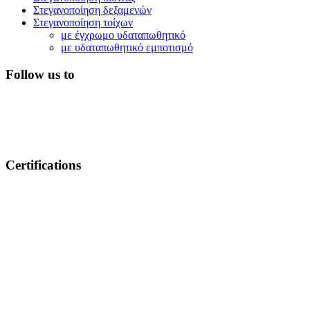
Στεγανοποίηση δεξαμενών
Στεγανοποίηση τοίχων
με έγχρωμο υδαταπωθητικό
με υδαταπωθητικό εμποτισμό
Follow us to
Certifications