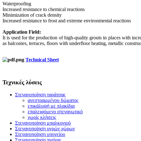
Waterproofing
Increased resistance to chemical reactions
Minimization of crack density
Increased resistance to frost and extreme environmental reactions
Application Field:
It is used for the production of high-quality grouts in places with inc
as balconies, terraces, floors with underfloor heating, metallic construc
Technical Sheet
Τεχνικές λύσεις
Στεγανοποίηση ταράτσας
ανεστραμμένου δώματος
επικάλυψή με πλακίδια
επαλειφόμενο στεγανωτικό
χωρίς κλήσεις
Στεγανοποίηση μπαλκονιού
Στεγανοποίηση υγρών χώρων
Στεγανοποίηση υπογείου
Στεγανοποίηση πισίνας