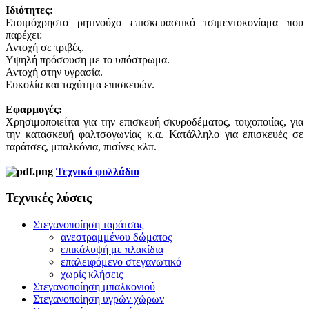
Ιδιότητες:
Ετοιμόχρηστο ρητινούχο επισκευαστικό τσιμεντοκονίαμα που
παρέχει:
Αντοχή σε τριβές.
Υψηλή πρόσφυση με το υπόστρωμα.
Αντοχή στην υγρασία.
Ευκολία και ταχύτητα επισκευών.
Εφαρμογές:
Χρησιμοποιείται για την επισκευή σκυροδέματος, τοιχοποιίας, για
την κατασκευή φαλτσογωνίας κ.α. Κατάλληλο για επισκευές σε
ταράτσες, μπαλκόνια, πισίνες κλπ.
Τεχνικό φυλλάδιο
Τεχνικές λύσεις
Στεγανοποίηση ταράτσας
ανεστραμμένου δώματος
επικάλυψή με πλακίδια
επαλειφόμενο στεγανωτικό
χωρίς κλήσεις
Στεγανοποίηση μπαλκονιού
Στεγανοποίηση υγρών χώρων