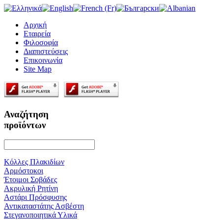
Αρχική
Εταιρεία
Φιλοσοφία
Διαπιστεύσεις
Επικοινωνία
Site Map
Αναζήτηση
προϊόντων
Κόλλες Πλακιδίων
Αρμόστοκοι
Έτοιμοι Σοβάδες
Ακρυλική Ρητίνη
Αστάρι Πρόσφυσης
Αντικαταστάτης Ασβέστη
Στεγανοποιητικά Υλικά